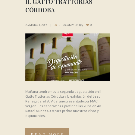
IL GATTO TRATTORIAS
CÓRDOBA
23 MARCH, 2017
0
0 COMMENT(S)
0
Mañana tendremos la segunda degustación en Il
Gatto Trattorias Córdoba y la exhibición del Jeep
Renegade, el SUV del año presentado por MAC
Wagen. Los esperamos a partir de las 20 hs en Av.
Rafael Nuñez 4005 para probar nuestros vinos y
espumantes.
READ MORE